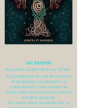
Les bavards
Tout public à partir de 6 ans : 50 mn
Il y a longtemps de cela les hommes
et les animaux se parlaient, se
comprenaient, mais souvent de
travers alors les animaux ont décidé
d'arrêter de parler
Par contre, dans ma petite tête, ils