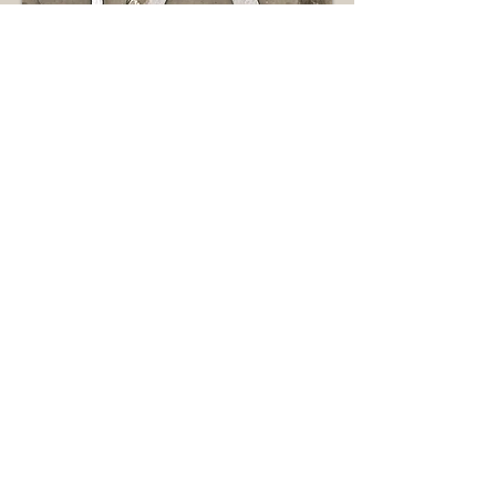
Contes et Musiques d'ici et
d'ailleurs
Adultes / enfants à partir de 10 ans
Avez-vous déjà vu la mer ? La
Méditerranée, la "mer au milieu des
terres", celle où l'on se rencontre,
autour de laquelle on partage, et au