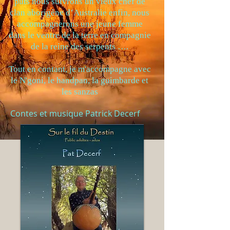
puis nous suivrons un vieux chef de
clan aborigène d’Australie enfin, nous
accompagnerons une jeune femme
dans le ventre de la terre en compagnie
de la reine des serpents ….
Tout en contant, je m'accompagne avec
le N'goni, le handpan, la guimbarde et
les sanzas
Contes et musique Patrick Decerf