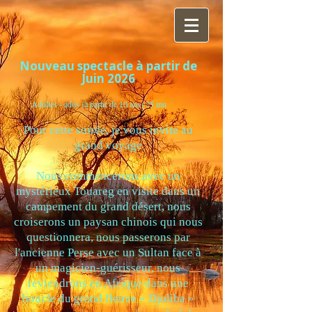
Nouveau spectacle à partir de
Juin 2026
Adultes - ados (à partir de 10 ans) 75 mn
Pour cette soirée, je vous invite au
grand voyage
Nous commencerons avec un
mystérieux Touareg en visite dans un
campement du grand désert, nous
croiserons un paysan chinois qui nous
questionnera, nous passerons par
l'ancienne Perse avec un Sultan face à
un magicien-guérisseur, nous
reviendrons en Afrique dans une
boucle du grand fleuve « Djoliba »