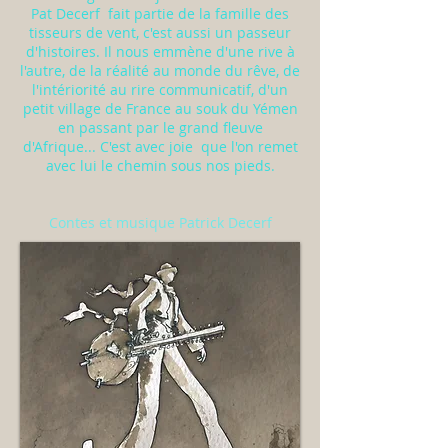
Pat Decerf fait partie de la famille des
tisseurs de vent, c'est aussi un passeur
d'histoires. Il nous emmène d'une rive à
l'autre, de la réalité au monde du rêve, de
l'intériorité au rire communicatif, d'un
petit village de France au souk du Yémen
en passant par le grand fleuve
d'Afrique... C'est avec joie que l'on remet
avec lui le chemin sous nos pieds.
Contes et musique Patrick Decerf