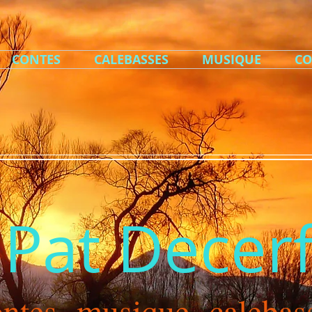
CONTES
CALEBASSES
MUSIQUE
CO
Pat Decer
ontes musique calebas